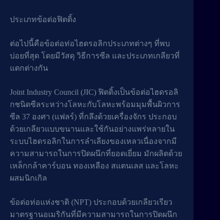
ประเภทข้อต่อฟิตติ้ง
ต่อไปนี้คือข้อต่อท่อไฮดรอลิกประเภทต่างๆ ที่พบ
บ่อยที่สุด โดยมีวัสดุ วิธีการซีล และประเภทเกลียวที่
แตกต่างกัน
Joint Industry Council (JIC) ฟิตติ้งเป็นข้อต่อไฮดรอลิ
กชนิดซีลระหว่างโลหะกับโลหะพร้อมมุมพื้นผิวการ
ซีล 37 องศา (แฟลร์) ที่กลึงด้วยเครื่องจักร ประกอบ
ด้วยเกลียวแบบขนานและใช้กันอย่างแพร่หลายใน
ระบบไฮดรอลิกในการลำเลียงของเหลวเนื่องจากมี
ความสามารถในการปิดผนึกที่ยอดเยี่ยม มักผลิตด้วย
เหล็กกล้าคาร์บอน ทองเหลือง สแตนเลส และโลหะ
ผสมนิกเกิล
ข้อต่อท่อแห่งชาติ (NPT) ประกอบด้วยเกลียวเรียว
มาตรฐานอเมริกันที่มีความสามารถในการปิดผนึก