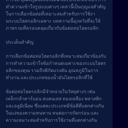
ทำความเข้าใจรูปแบบต่างๆ เหล่านี้เป็นกุญแจสำคัญ
ในการเลือกข้อต่อที่เหมาะสมสำหรับการใช้งา
นระบบไฮดรอลิกเฉพาะ บทความนี้มุ่งหวังที่จะให้
ภาพรวมที่ครอบคลุมเกี่ยวกับข้อต่อท่อไฮดรอลิก
ประเด็นสำคัญ
การเลือกข้อต่อท่อไฮดรอลิกที่เหมาะสมเกี่ยวข้องกับ
การทำความเข้าใจข้อกำหนดเฉพาะของระบบไฮดร
อลิกของคุณ รวมถึงพิกัดแรงดัน อุณหภูมิในการ
ทำงาน และประเภทของน้ำมันไฮดรอลิกที่ใช้
ข้อต่อท่อไฮดรอลิกมีจำหน่ายในวัสดุต่างๆ เช่น
เหล็กกล้าคาร์บอน สแตนเลส ทองเหลือง พลาสติก
และอลูมิเนียม ซึ่งแต่ละประเภทมีข้อดีที่แตกต่างกัน
ในแง่ของความทนทาน ทนต่อการกัดกร่อน และ
ความเหมาะสมสำหรับการใช้งานที่แตกต่างกัน