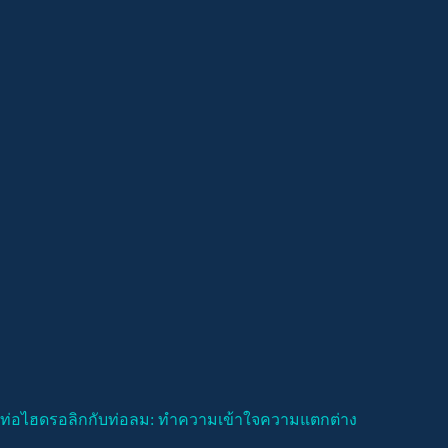
ท่อไฮดรอลิกกับท่อลม: ทำความเข้าใจความแตกต่าง