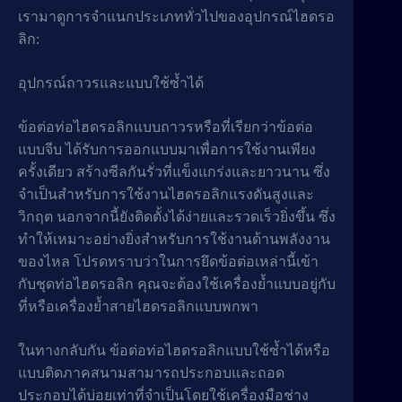
เรามาดูการจำแนกประเภททั่วไปของอุปกรณ์ไฮดรอ
ลิก:
อุปกรณ์ถาวรและแบบใช้ซ้ำได้
ข้อต่อท่อไฮดรอลิกแบบถาวรหรือที่เรียกว่าข้อต่อ
แบบจีบ ได้รับการออกแบบมาเพื่อการใช้งานเพียง
ครั้งเดียว สร้างซีลกันรั่วที่แข็งแกร่งและยาวนาน ซึ่ง
จำเป็นสำหรับการใช้งานไฮดรอลิกแรงดันสูงและ
วิกฤต นอกจากนี้ยังติดตั้งได้ง่ายและรวดเร็วยิ่งขึ้น ซึ่ง
ทำให้เหมาะอย่างยิ่งสำหรับการใช้งานด้านพลังงาน
ของไหล โปรดทราบว่าในการยึดข้อต่อเหล่านี้เข้า
กับชุดท่อไฮดรอลิก คุณจะต้องใช้เครื่องย้ำแบบอยู่กับ
ที่หรือเครื่องย้ำสายไฮดรอลิกแบบพกพา
ในทางกลับกัน ข้อต่อท่อไฮดรอลิกแบบใช้ซ้ำได้หรือ
แบบติดภาคสนามสามารถประกอบและถอด
ประกอบได้บ่อยเท่าที่จำเป็นโดยใช้เครื่องมือช่าง