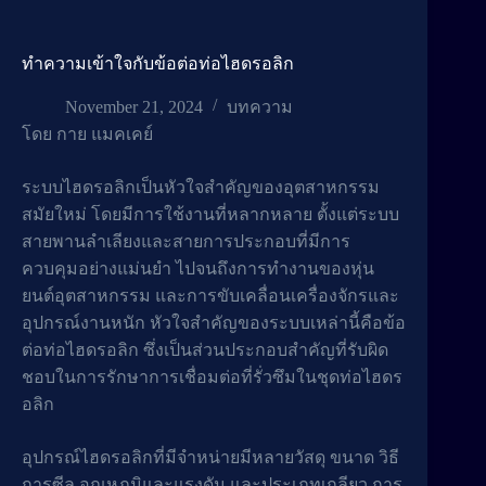
ทำความเข้าใจกับข้อต่อท่อไฮดรอลิก
November 21, 2024
บทความ
โดย กาย แมคเคย์
ระบบไฮดรอลิกเป็นหัวใจสำคัญของอุตสาหกรรม
สมัยใหม่ โดยมีการใช้งานที่หลากหลาย ตั้งแต่ระบบ
สายพานลำเลียงและสายการประกอบที่มีการ
ควบคุมอย่างแม่นยำ ไปจนถึงการทำงานของหุ่น
ยนต์อุตสาหกรรม และการขับเคลื่อนเครื่องจักรและ
อุปกรณ์งานหนัก หัวใจสำคัญของระบบเหล่านี้คือข้อ
ต่อท่อไฮดรอลิก ซึ่งเป็นส่วนประกอบสำคัญที่รับผิด
ชอบในการรักษาการเชื่อมต่อที่รั่วซึมในชุดท่อไฮดร
อลิก
อุปกรณ์ไฮดรอลิกที่มีจำหน่ายมีหลายวัสดุ ขนาด วิธี
การซีล อุณหภูมิและแรงดัน และประเภทเกลียว การ